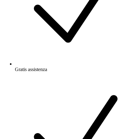
Gratis
assistenza